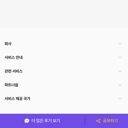
회사
서비스 안내
관련 서비스
파트너쉽
서비스 제공 국가
(주)NSPACE 사업자정보
더 많은 후기 보기
공유하기