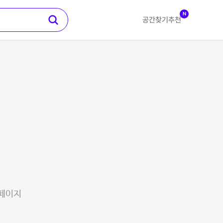
N
공간찾기
추천
 페이지