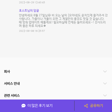
2023-08-29 13:40:45
호스트님의 답글
안녕하세요 8월 27일님😆 비 오는 날의 [오아네]도 운치있게 즐겨주셔 감
사합니다, 가을이나 겨울이 오면 그 계절만의 풍경도 멋질 것 같습니다.
때 맞춰 업데이트 해둘게요! 필요하실때 언제든 놀러오세요~! 감사드리
며 좋은 하루 되세요🍀
2023-09-08 16:35:57
회사
서비스 안내
관련 서비스
더 많은 후기 보기
공유하기
파트너쉽