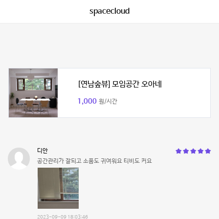
spacecloud
[연남숲뷰] 모임공간 오아네
1,000
원/시간
디안
공간관리가 잘되고 소품도 귀여워요 티비도 커요
2023-09-09 18:03:46