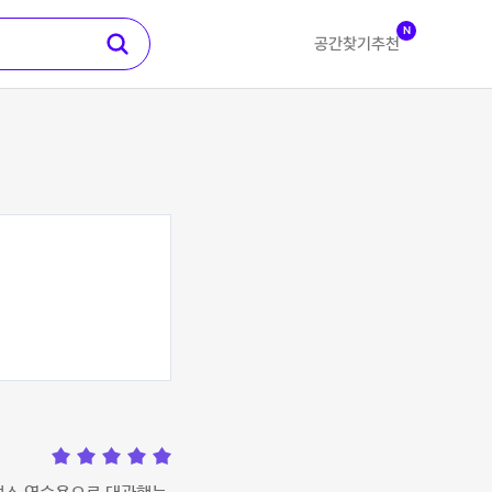
N
공간찾기
추천