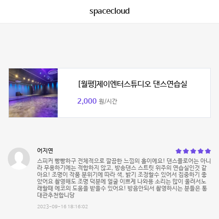
spacecloud
[월평]제이엔터스튜디오 댄스연습실
2,000
원/시간
어지연
스피커 빵빵하구 전체적으로 깔끔한 느낌의 홀이에요! 댄스플로어는 아니
라 무용하기에는 적합하지 않고, 방송댄스 스트릿 위주의 연습실인것 같
아요! 조명이 작품 분위기에 따라 색, 밝기 조정할수 있어서 집중하기 좋
았어요 촬영해도 조명 덕분에 얼굴 이쁘게 나와용 소리는 많이 울려서노
래할때 에코의 도움을 받을수 있어요! 방음안되서 촬영하시는 분들은 통
대관추천합니당
2023-09-16 18:16:02