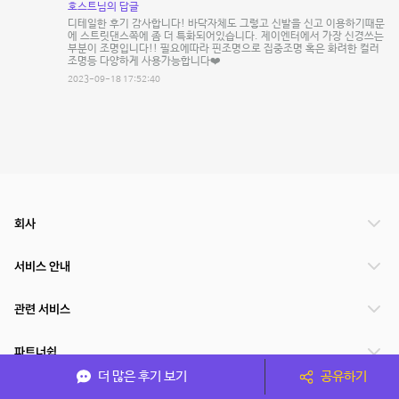
호스트님의 답글
디테일한 후기 감사합니다! 바닥자체도 그렇고 신발을 신고 이용하기때문
에 스트릿댄스쪽에 좀 더 특화되어있습니다. 제이엔터에서 가장 신경쓰는
부분이 조명입니다!! 필요에따라 핀조명으로 집중조명 혹은 화려한 컬러
조명등 다양하게 사용가능합니다❤️
2023-09-18 17:52:40
회사
서비스 안내
관련 서비스
파트너쉽
더 많은 후기 보기
공유하기
서비스 제공 국가