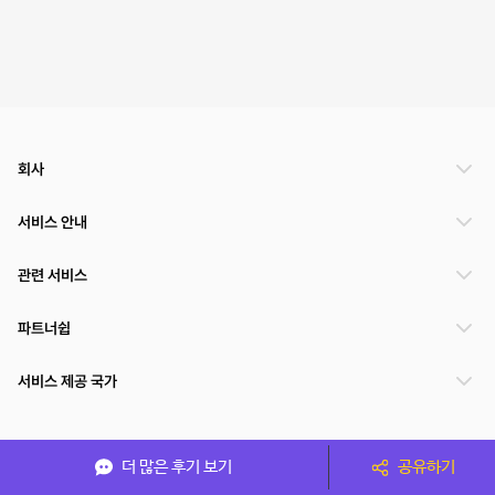
회사
서비스 안내
관련 서비스
파트너쉽
서비스 제공 국가
(주)NSPACE 사업자정보
더 많은 후기 보기
공유하기