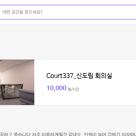
Court337_신도림 회의실
10,000
원/시간
끔하고 좋습니다 자주 이용하게될것 같네요. 인원이 늘어 갑짜기 의자하