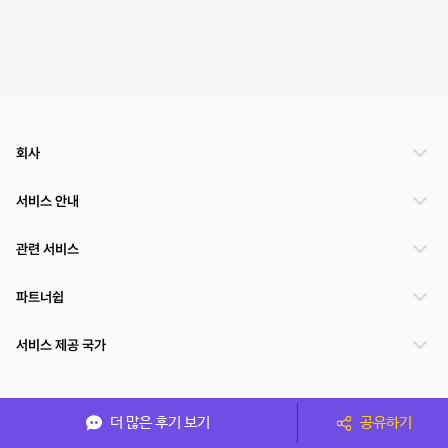
회사
서비스 안내
관련 서비스
파트너쉽
서비스 제공 국가
(주)NSPACE 사업자정보
더 많은 후기 보기
공유하기