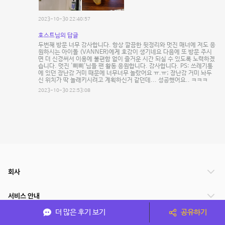
2023-10-30 22:40:57
호스트님의 답글
두번째 방문 너무 감사합니다. 항상 깔끔한 뒷정리와 멋진 매너에 저도 응
원하시는 아이돌 (VANNER)에게 호감이 생기네요 다음에 또 방문 주시
면 더 신경써서 이용에 불편함 없이 즐거운 시간 되실 수 있도록 노력하겠
습니다. 멋진 '삐삐'님들 팬 활동 응원합니다. 감사합니다. PS: 쓰레기통
에 있던 장난감 거미 때문에 너무너무 놀랐어요 ㅠ.ㅠ; 장난감 거미 놔두
신 위치가 딱 놀래키시려고 계획하신거 같던데... 성공했어요.. ㅋㅋㅋ
2023-10-30 22:53:08
회사
서비스 안내
더 많은 후기 보기
공유하기
관련 서비스