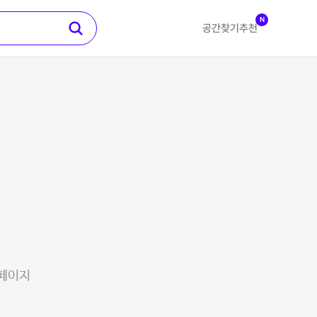
N
공간찾기
추천
 페이지