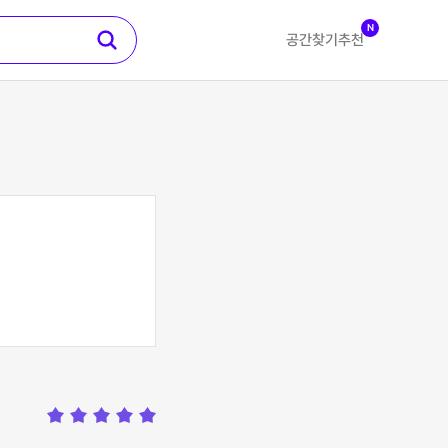
N
공간찾기
추천