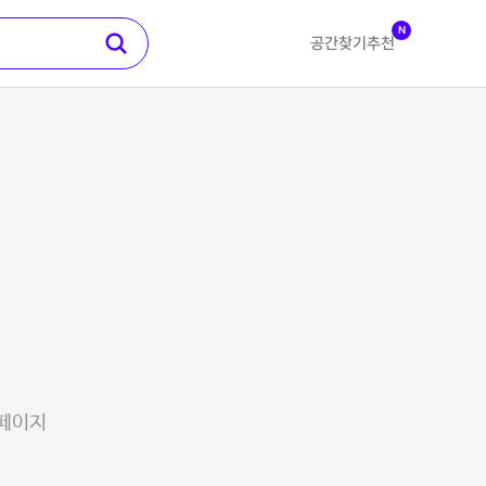
N
공간찾기
추천
 페이지