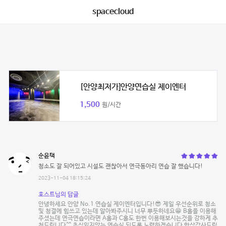
spacecloud
[안양최저가]안양연습실 제이엔터
1,500
원/시간
순윤택
청소도 잘 되어있고 시설도 괜찮아서 연극동아리 연습 잘 했습니다!
2023-11-04 18:15:24
호스트님의 답글
안녕하세요 안양 No.1 연습실 제이엔터입니다!😎 제일 우선순위로 청소
및 청결에 힘쓰고 있는데 알아봐주시니 너무 뿌듯하네요😁 B홀을 이용해
주셨는데 연극연습이라면 A홀과 C홀도 한번 이용해보시는것을 강하게 추
천드립니다^^ 초심잃지않는 연습실 되도록 노력하겠습니다 항상감사드립