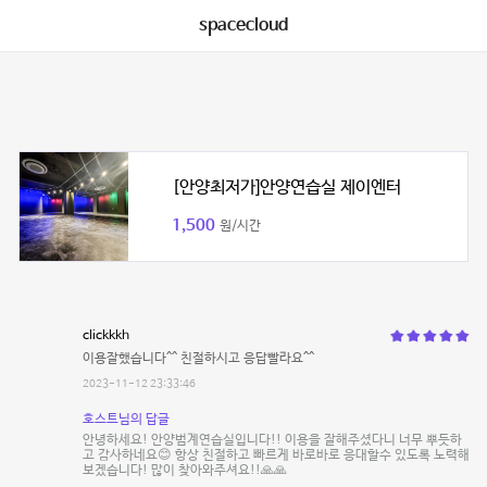
spacecloud
[안양최저가]안양연습실 제이엔터
1,500
원/시간
clickkkh
이용잘했습니다^^ 친절하시고 응답빨라요^^
2023-11-12 23:33:46
호스트님의 답글
안녕하세요! 안양범계연습실입니다!! 이용을 잘해주셨다니 너무 뿌듯하
고 감사하네요😊 항상 친절하고 빠르게 바로바로 응대할수 있도록 노력해
보겠습니다! 많이 찾아와주셔요!!🙏🙏