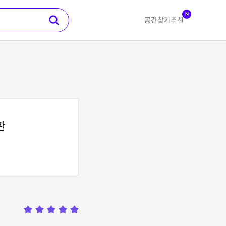
N
공간찾기
추천
관