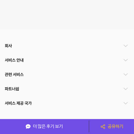
회사
서비스 안내
관련 서비스
파트너쉽
서비스 제공 국가
(주)NSPACE 사업자정보
더 많은 후기 보기
공유하기