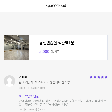
spacecloud
잠실연습실 석촌역1분
5,000
원/시간
권베리
넓고 깨끗해요! 스피커도 좋습니다 센스짱
2023-10-16 02:11:19
호스트님의 답글
안녕하세요 제이엔터 석촌호수점입니다!늘 게스트분들께서 만족하실 수
있는 연습실 컨디션을 약속하겠습니다😊
2023-10-16 23:38:12