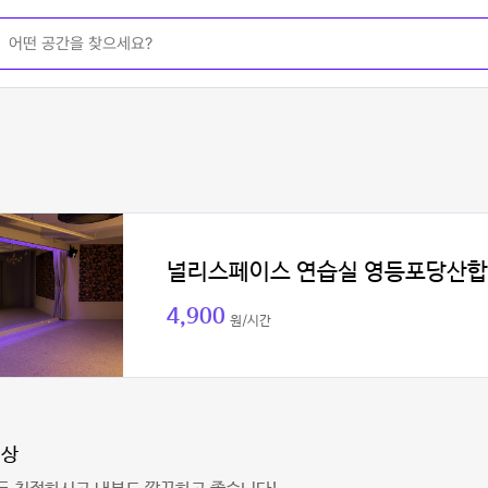
널리스페이스 연습실 영등포당산
4,900
원/시간
기상