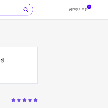
N
공간찾기
추천
합정