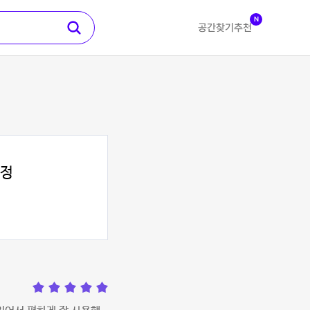
N
공간찾기
추천
합정