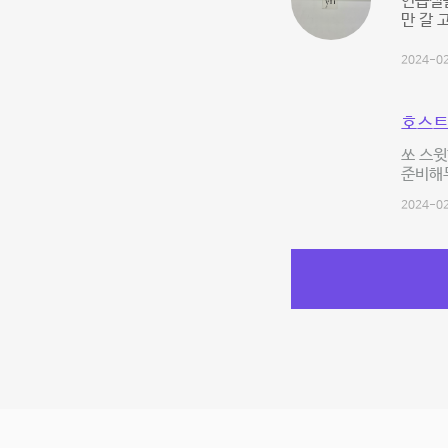
연습실
만 갈
2024-02
호스트
쏘 스윗
준비해
2024-02