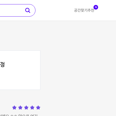
N
공간찾기
추천
합정