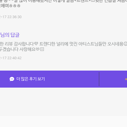
을 증~~말 많이 이용해봤지만 이렇게 깔끔+트렌드+스윗한 연습실 처음
 고에여ㅎㅎㅎ
-17 22:36:30
님의 답글
한 리뷰 감사합니다💜 트렌디한 널리에 멋진 아티스트님들만 오시네용
두겠습니다 사랑해요🫶🏻
-17 22:40:42
더 많은 후기 보기