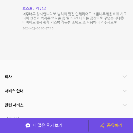
호스트님의 답글
너무너무 감사합니다💙 널리의 멋진 인테리어도 소문내주세용🫶🏻 시그
니처 신전과 벽지존 액자존 등 릴스 각! 나오는 공간으로 꾸몄습니다😉 +
아이패드에서 쉽게 커스텀 가능한 조명도 또 사용하러 와주세요💗
2024-03-06 00:47:15
회사
서비스 안내
관련 서비스
파트너쉽
더 많은 후기 보기
공유하기