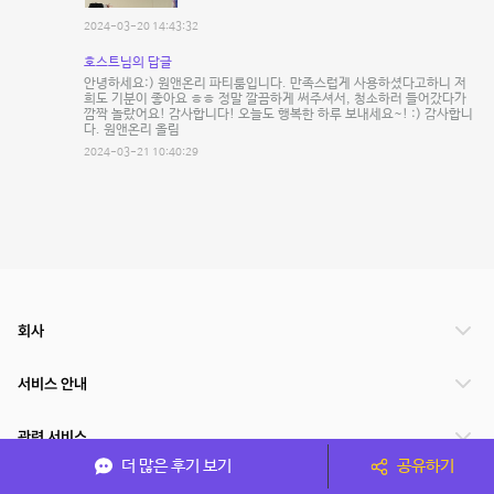
2024-03-20 14:43:32
호스트님의 답글
안녕하세요:) 원앤온리 파티룸입니다. 만족스럽게 사용하셨다고하니 저
희도 기분이 좋아요 ㅎㅎ 정말 깔끔하게 써주셔서, 청소하러 들어갔다가
깜짝 놀랐어요! 감사합니다! 오늘도 행복한 하루 보내세요~! :) 감사합니
다. 원앤온리 올림
2024-03-21 10:40:29
회사
서비스 안내
관련 서비스
더 많은 후기 보기
공유하기
파트너쉽