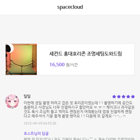
spacecloud
세컨드 홍대호리존 조명세팅도와드림
16,500
원/시간
딩딩
이번에 생일 촬영 하려고 잡은 첫 호리존이였는데 ! ! 촬영하기에 공간도
충분하고 사장님도 너무 친절하시구 좋았어요 ㅠ.ㅠ ෆ 케이크나 과자같은
것도 혹시 조심히 들고 찍어도 괜찮은지 여쭤봤는데 엄청 친절하게 괜찮
다고 해주셔서 기분 좋게 촬영 했어요 ! ! 다음에 또 갈게요 ◜~◝⸝⸝ ෆ
2023-09-05 04:53:30
호스트님의 답글
촬영 잘 마치셨다니 저도 기분이 좋습니다~^^ ☺️ 계속 다양한 조명장비와