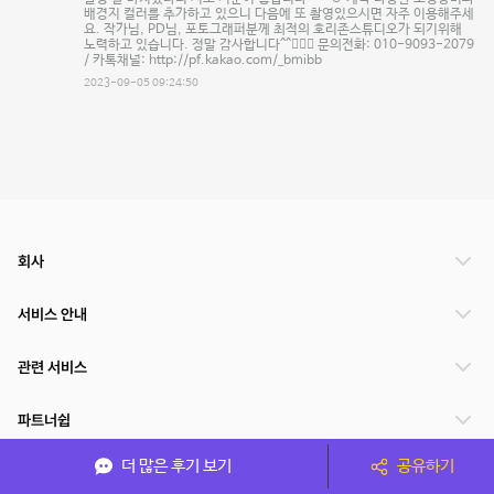
배경지 컬러를 추가하고 있으니 다음에 또 촬영있으시면 자주 이용해주세
요. 작가님, PD님, 포토그래퍼분께 최적의 호리존스튜디오가 되기위해
노력하고 있습니다. 정말 감사합니다^^🙇🏻‍♂️ 문의전화: 010-9093-2079
/ 카톡채널: http://pf.kakao.com/_bmibb
2023-09-05 09:24:50
회사
서비스 안내
관련 서비스
파트너쉽
더 많은 후기 보기
공유하기
서비스 제공 국가