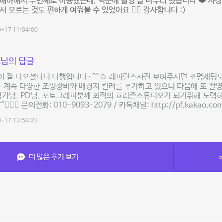
해야해서 두번째로 이용했는데, 덕분에 촬영 잘 마무리 했습니다 ❤️ 사장
서 모르는 것도 편하게 여쭤볼 수 있었어요 👍🏻 감사합니다 :)
-17 11:04:00
님의 답글
이 잘 나오셨다니 다행입니다~^^☺️ 래퍼런스사진 보여주시면 조명세팅
 계속 다양한 조명장비와 배경지 컬러를 추가하고 있으니 다음에 또 촬
작가님, PD님, 포토그래퍼분께 최적의 호리존스튜디오가 되기위해 노력하
🙇🏻‍♂️ 문의전화: 010-9093-2079 / 카톡채널: http://pf.kakao.co
-17 12:58:23
더 많은 후기 보기