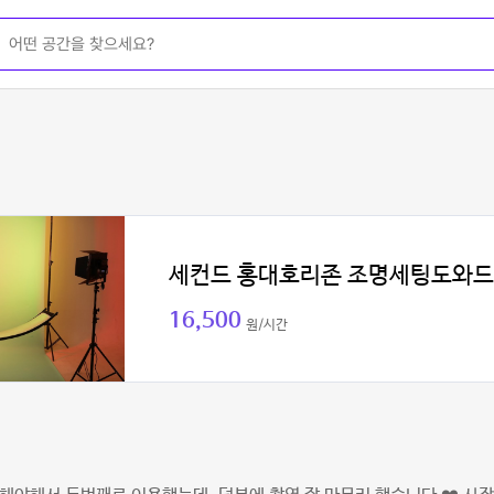
세컨드 홍대호리존 조명세팅도와
16,500
원/시간