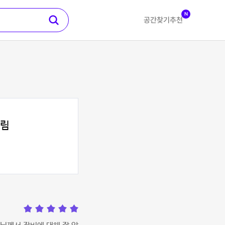
N
공간찾기
추천
드림