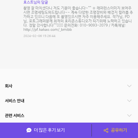
호스트님의 답글
촬영 잘 마치셨다니 저도 기분이 좋습니다~^^ ☺️ 래퍼런스이미지 보여주
시면 조명세팅도와드립니다~~ 계속 다양한 조명장비와 배경지 컬러를 추
가하고 있으니 다음에 또 촬영있으시면 자주 이용해주세요. 작가님, PD
님, 포토그래퍼분께 최적의 호리존스튜디오가 되기위해 노력하고 있습니
다. 정말 감사합니다^^🙇🏻‍♂️ 문의전화: 010-9093-2079 / 카톡채널:
http://pf.kakao.com/_bmibb
2024-02-06 15:26:44
회사
서비스 안내
관련 서비스
더 많은 후기 보기
공유하기
파트너쉽