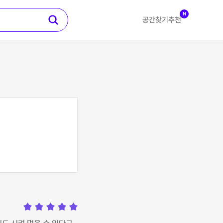
N
공간찾기
추천