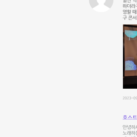
일단 역
하더라
영할 때
구 콘서
2023-09
호스트
안녕하세
노래하는