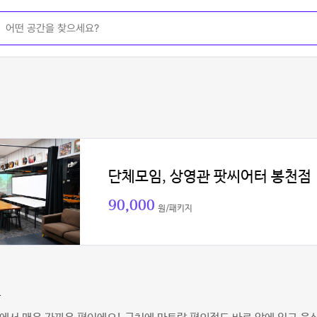
단체모임, 상영관 팟씨어터 봉천점
90,000
원/패키지
곰