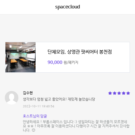
spacecloud
단체모임, 상영관 팟씨어터 봉천점
90,000
원/패키지
김수현
생각보다 엄청 넓고 좋았어요! 재밌게 놀았습니당
2023-10-11 19:40:54
호스트님의 답글
안녕하세요 ! 부름스페이스 입니다 :) 생일파티는 잘 하셨을지 모르겠네
요 ㅎㅎ ! 아무쪼록 잘 이용하셨다니 다행이구 시간 잘 지켜주셔서 감사합
니다. 😊