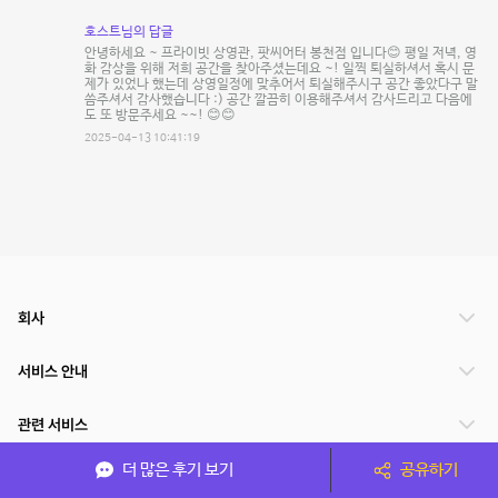
호스트님의 답글
안녕하세요 ~ 프라이빗 상영관, 팟씨어터 봉천점 입니다😊 평일 저녁, 영
화 감상을 위해 저희 공간을 찾아주셨는데요 ~! 일찍 퇴실하셔서 혹시 문
제가 있었나 했는데 상영일정에 맞추어서 퇴실해주시구 공간 좋았다구 말
씀주셔서 감사했습니다 :) 공간 깔끔히 이용해주셔서 감사드리고 다음에
도 또 방문주세요 ~~! 😊😊
2025-04-13 10:41:19
회사
서비스 안내
관련 서비스
더 많은 후기 보기
공유하기
파트너쉽