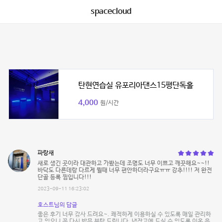
spacecloud
탄현연습실 유포리아댄스15평단독홀
4,000
원/시간
파랑새
새로 생긴 곳이라 대관하고 가봤는데 조명도 너무 이쁘고 깨끗해요~~!!
바닥도 다른데랑 다르게 뛸때 너무 편안하더라구요ㅠㅠ 강추!!!! 저 완전
단골 등록 찜입니다!!!
2023-09-11 16:23:02
호스트님의 답글
좋은 후기 너무 감사 드려요~. 쾌적하게 이용하실 수 있도록 매일 관리하
고 있으니 꼭 다시 방문 부탁 드립니다. 냉장고에 드실 수 있도록 이온 음