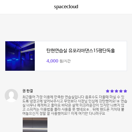
spacecloud
탄현연습실 유포리아댄스15평단독홀
4,000
원/시간
권 한결
최근들어 가장 이용에 만족한 연습실입니다 음료수도 더울때 마실 수 있
도록 냉장고에 넣어놔주시고 무엇보다 사장님 인심에 감탄했어요!ㅎ 연습
실 너무나 쾌적하고 좋아요 바닥은 살짝 미끄러운감이 있지만 나쁘지 않
고 스피커는 이용법을 몰라 사용을 못 했네요ㅎ.. 뒤에 핸드폰 거치대 붙
여놓으신거 정말 잘 사용했어요!! 이제 여기만 다니려구요