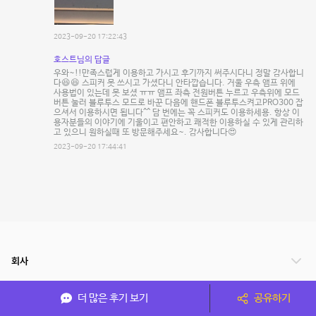
2023-09-20 17:22:43
호스트님의 답글
우와~!!만족스럽게 이용하고 가시고 후기까지 써주시다니 정말 감사합니
다😆😆 스피커 못 쓰시고 가셨다니 안타깝습니다. 거울 우측 앰프 위에
사용법이 있는데 못 보셨 ㅠㅠ 앰프 좌측 전원버튼 누르고 우측위에 모드
버튼 눌러 블루투스 모드로 바꾼 다음에 핸드폰 블루투스켜고PRO300 잡
으셔서 이용하시면 됩니다^^ 담 번에는 꼭 스피커도 이용하세용. 항상 이
용자분들의 이야기에 기울이고 편안하고 쾌적한 이용하실 수 있게 관리하
고 있으니 원하실때 또 방문해주세요~. 감사합니다😍
2023-09-20 17:44:41
회사
서비스 안내
더 많은 후기 보기
공유하기