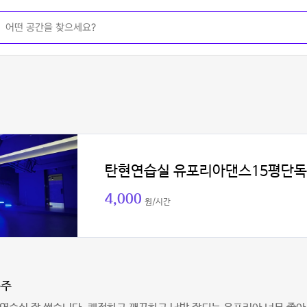
탄현연습실 유포리아댄스15평단
4,000
원/시간
공주