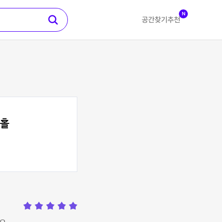
N
공간찾기
추천
독홀