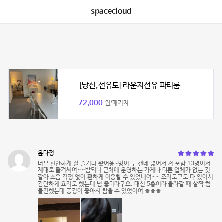
spacecloud
[당산,선유도] 라운지선유 파티룸
72,000
원/패키지
윤다정
너무 편안하게 잘 즐기다 왔어용~방이 두 갠데 넓어서 저 포함 13명이서
제대로 즐겨써여~~밤되니 근처에 운영하는 가게나 다른 업체가 없는 것
같아 소음 걱정 없이 편하게 이용할 수 있었네여~~ 조리도구도 다 있어서
간단하게 요리도 했는데 넘 좋더라구요. 대신 5층이라 올라갈 때 살짝 힘
들긴했는데 풍경이 좋아서 참을 수 있었어여 ㅎㅎㅎ