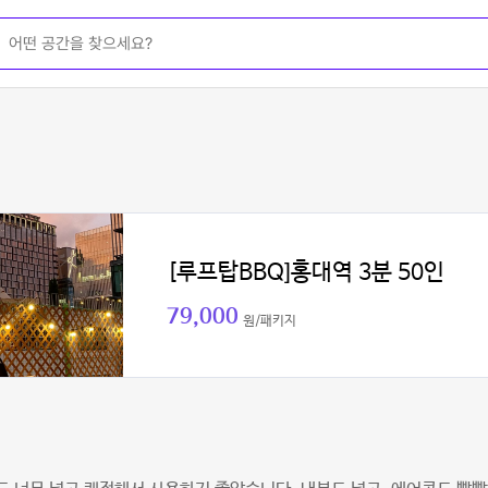
[루프탑BBQ]홍대역 3분 50인
79,000
원/패키지
이