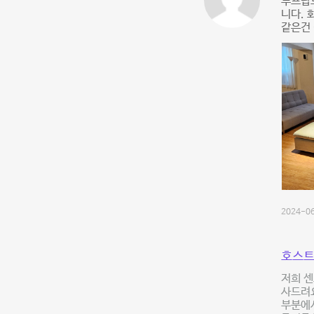
루프탑도
니다. 
같은건
2024-06
호스트
저희 센
사드려요
부분에