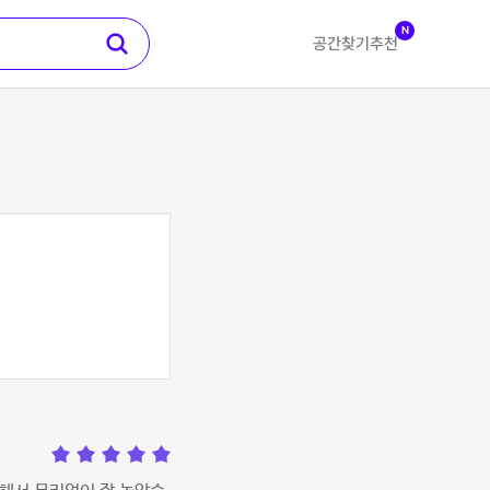
N
공간찾기
추천