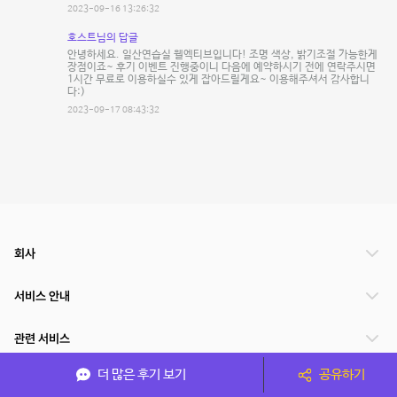
2023-09-16 13:26:32
호스트님의 답글
안녕하세요. 일산연습실 웰엑티브입니다! 조명 색상, 밝기조절 가능한게
장점이죠~ 후기 이벤트 진행중이니 다음에 예약하시기 전에 연락주시면
1시간 무료로 이용하실수 있게 잡아드릴게요~ 이용해주셔서 감사합니
다:)
2023-09-17 08:43:32
회사
서비스 안내
관련 서비스
더 많은 후기 보기
공유하기
파트너쉽