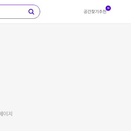
N
공간찾기
추천
 페이지