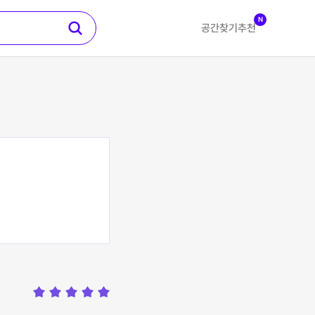
N
공간찾기
추천