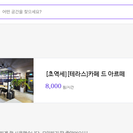
[초역세][테라스]카페 드 아르떼
8,000
원/시간