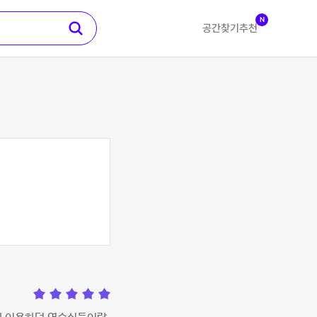
N
공간찾기
추천