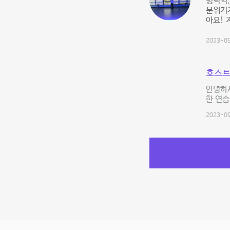
명덕역,
분위기
아요! 
2023-09
호스트
안녕하세
한 연습
2023-09