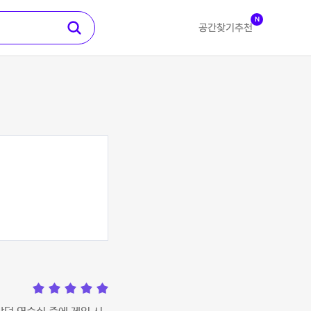
N
공간찾기
추천