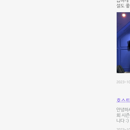
급하게 
설도 
2023-10
호스트
안녕하세
회 시즌
니다 :)