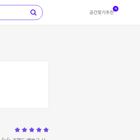
N
공간찾기
추천