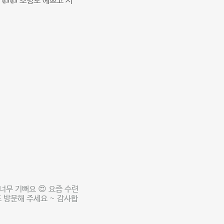
👍 조명도 예쁘고 시
무 기뻐요 😍 요즘 수련
또 방문해 주세요 ~ 감사합