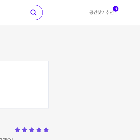
N
공간찾기
추천