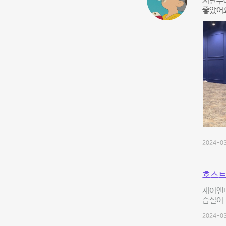
지난주에
좋았어요
2024-03
호스트
제이엔터
습실이
2024-03