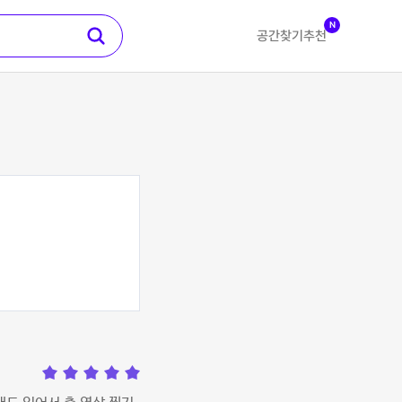
N
공간찾기
추천