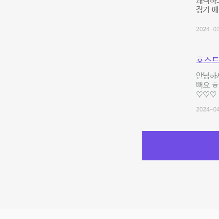
쾌적하고
정기 에
2024-03
호스트
안녕하
뻐요 ㅎ
♡♡♡
2024-04