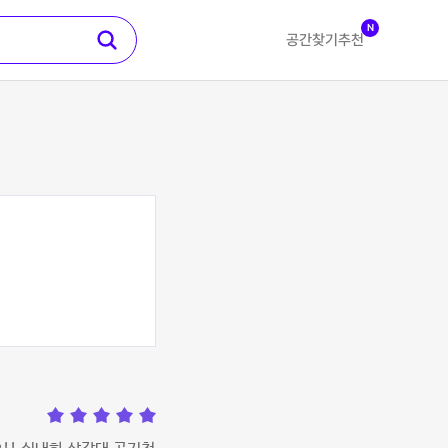
N
공간찾기
추천