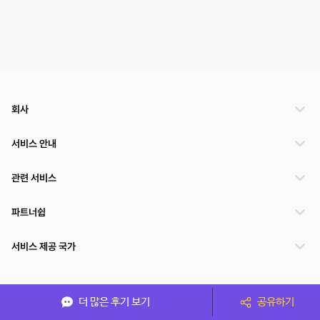
회사
서비스 안내
관련 서비스
파트너쉽
서비스 제공 국가
(주)NSPACE 사업자정보
더 많은 후기 보기
공유하기