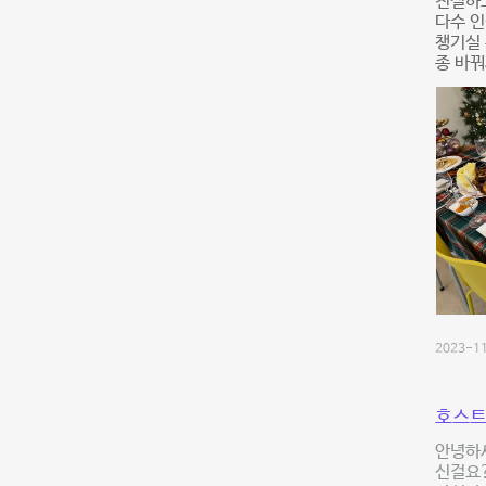
친절하고
다수 인
챙기실 
종 바꿔
2023-11
호스트
안녕하
신걸요