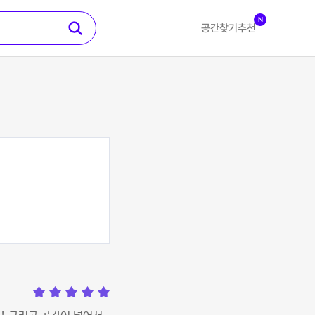
N
공간찾기
추천