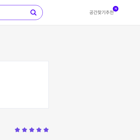
N
공간찾기
추천