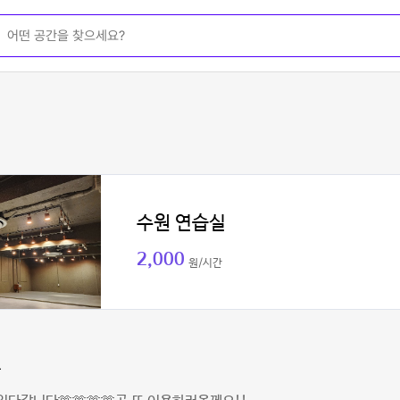
수원 연습실
2,000
원/시간
팤