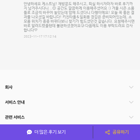
안녕하세요 게스트님! 재방문도 해주시고, 퇴실 하시자마자 바로 후기까
지 남겨주시다니 ..😊 공간도 깔끔하게 이용해주셨어요 :) 겨울 시즌 소품
들로 조금씩 바꾸어 놓았는데 맘에 드셨다니 다행이에요! 오늘 꼭 좋은 결
과물 나오셨길 바랍니다! 키친타올&일회용 장갑은 준비되어있는데, 소
모품 위치가 종종 바뀌다보니 찾기가 힘드셨던것 같습니다. 요청해주시면
바로 알려드렸을텐데 불편하셨겠어요🥲 다음에도 이용 부탁드려요 감사
합니다💛
2023-11-17 17:12:14
회사
서비스 안내
관련 서비스
더 많은 후기 보기
공유하기
파트너쉽