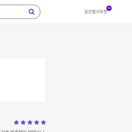
N
공간찾기
추천