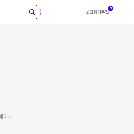
N
공간찾기
추천
 페이지