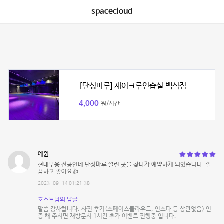
spacecloud
[탄성마루] 제이크루연습실 백석점
4,000
원/시간
예원
현대무용 전공인데 탄성마루 깔린 곳을 찾다가 예약하게 되었습니다. 깔
끔하고 좋아요👍
2023-09-14 01:21:38
호스트님의 답글
말씀 감사합니다. 사진 후기(스페이스클라우드, 인스타 등 상관없음) 인
증 해 주시면 재방문시 1시간 추가 이벤트 진행중 입니다.