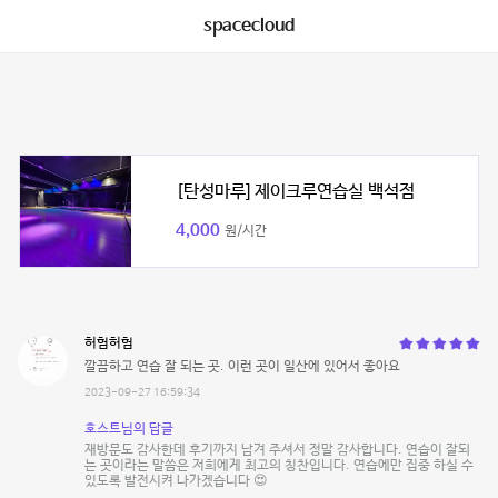
spacecloud
[탄성마루] 제이크루연습실 백석점
4,000
원/시간
허험허험
깔끔하고 연습 잘 되는 곳. 이런 곳이 일산에 있어서 좋아요
2023-09-27 16:59:34
호스트님의 답글
재방문도 감사한데 후기까지 남겨 주셔서 정말 감사합니다. 연습이 잘되
는 곳이라는 말씀은 저희에게 최고의 칭찬입니다. 연습에만 집중 하실 수
있도록 발전시켜 나가겠습니다 😍